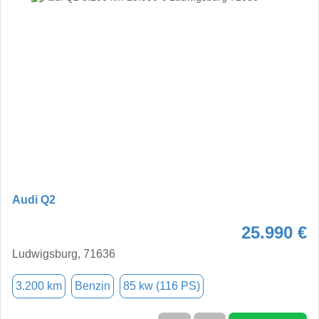
Audi Q2
25.990 €
Ludwigsburg, 71636
3.200 km
Benzin
85 kw (116 PS)