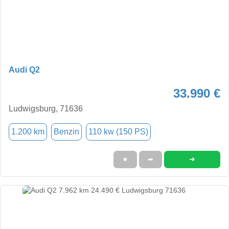
Audi Q2
33.990 €
Ludwigsburg, 71636
1.200 km
Benzin
110 kw (150 PS)
➜
★
➦