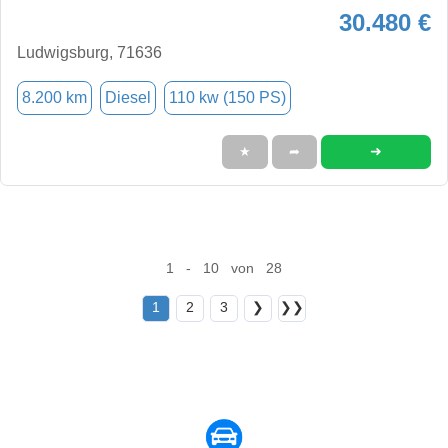
30.480 €
Ludwigsburg, 71636
8.200 km
Diesel
110 kw (150 PS)
➜
★
➦
1 - 10 von 28
1
2
3
❯
❯❯