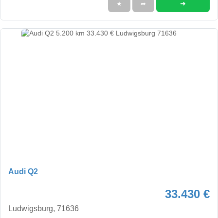
➜
★
➦
Audi Q2
33.430 €
Ludwigsburg, 71636