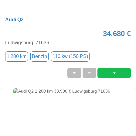
Audi Q2
34.680 €
Ludwigsburg, 71636
1.200 km
Benzin
110 kw (150 PS)
➜
★
➦