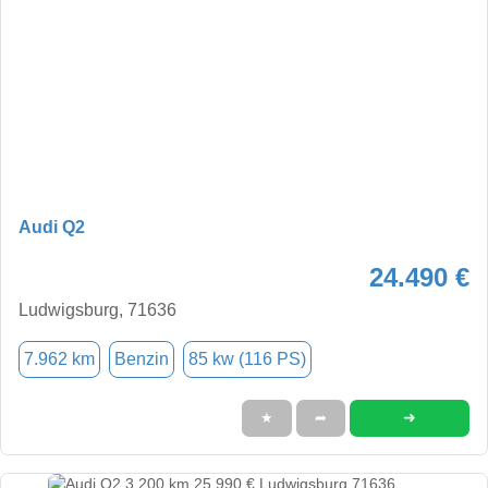
Audi Q2
24.490 €
Ludwigsburg, 71636
7.962 km
Benzin
85 kw (116 PS)
➜
★
➦