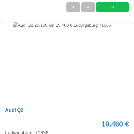
➜
★
➦
Audi Q2
19.460 €
Ludwigsburg, 71636