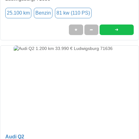
25.100 km
Benzin
81 kw (110 PS)
➜
★
➦
Audi Q2