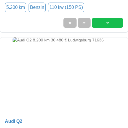
5.200 km
Benzin
110 kw (150 PS)
➜
★
➦
Audi Q2