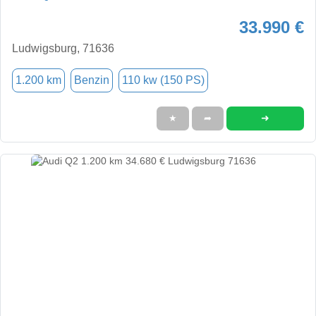
33.990 €
Ludwigsburg, 71636
1.200 km
Benzin
110 kw (150 PS)
➜
★
➦