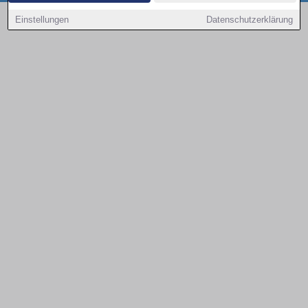
Copyright © 2000 - 2026 | 1A Infosysteme GmbH | Content by: 1a-sites-autos
Einstellungen
Datenschutzerklärung
08.08.2026