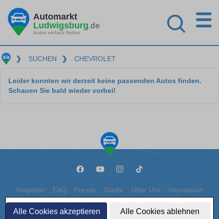
☰
Automarkt
Ludwigsburg
.de
Autos einfach finden
❯
SUCHEN
❯
CHEVROLET
Leider konnten wir derzeit keine passenden Autos finden.
Schauen Sie bald wieder vorbei!
Ratgeber
FAQ
Presse
Städte
Über Uns
Impressum
Datenschutz
Cookies
Alle Cookies akzeptieren
Alle Cookies ablehnen