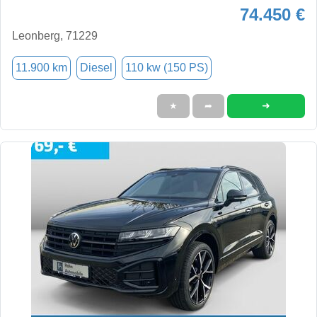
74.450 €
Leonberg, 71229
11.900 km
Diesel
110 kw (150 PS)
➜
★
➦