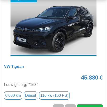
VW Tiguan
45.880 €
Ludwigsburg, 71634
6.000 km
Diesel
110 kw (150 PS)