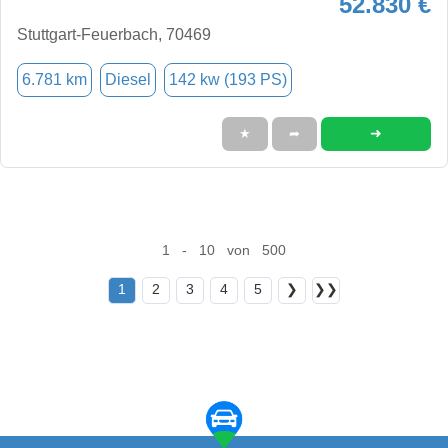
52.830 €
Stuttgart-Feuerbach, 70469
6.781 km
Diesel
142 kw (193 PS)
➜
★
➦
1 - 10 von 500
1
2
3
4
5
❯
❯❯