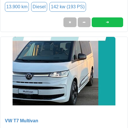
13.900 km
Diesel
142 kw (193 PS)
➜
★
➦
VW T7 Multivan