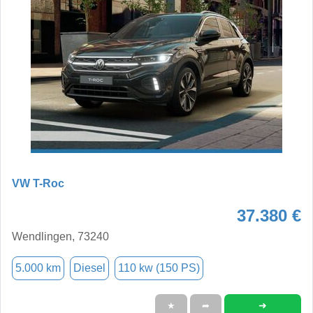
VW T-Roc
37.380 €
Wendlingen, 73240
5.000 km
Diesel
110 kw (150 PS)
➜
★
➦