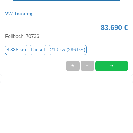
VW Touareg
83.690 €
Fellbach, 70736
8.888 km
Diesel
210 kw (286 PS)
➜
★
➦