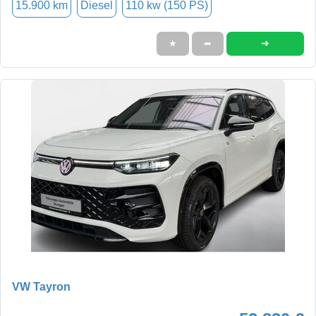
15.900 km
Diesel
110 kw (150 PS)
➜
★
➦
VW Tayron