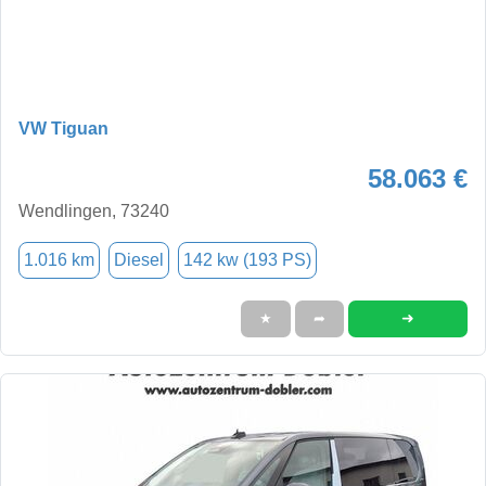
VW Tiguan
58.063 €
Wendlingen, 73240
1.016 km
Diesel
142 kw (193 PS)
➜
★
➦