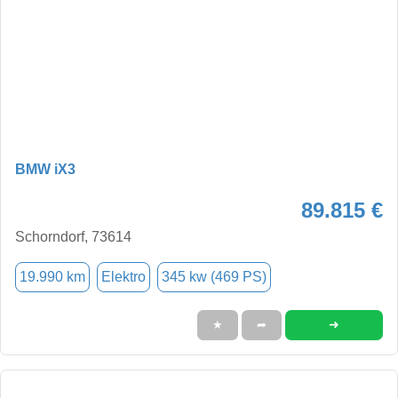
BMW iX3
89.815 €
Schorndorf, 73614
19.990 km
Elektro
345 kw (469 PS)
➜
★
➦