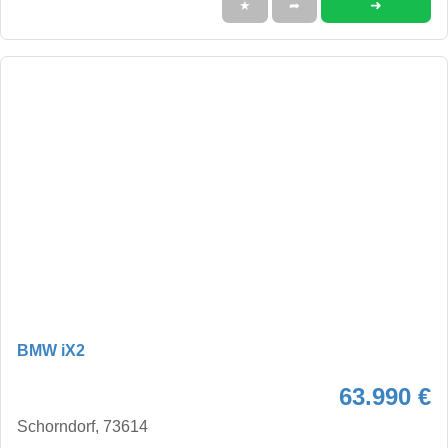
➜
★
➦
BMW iX2
63.990 €
Schorndorf, 73614