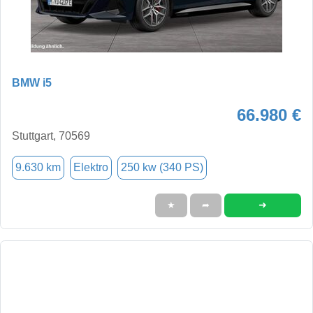
BMW i5
66.980 €
Stuttgart, 70569
9.630 km
Elektro
250 kw (340 PS)
➜
★
➦