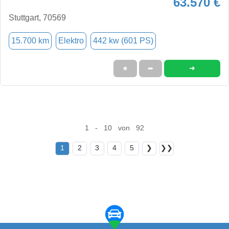
63.570 €
Stuttgart, 70569
15.700 km
Elektro
442 kw (601 PS)
➜
★
➦
1 - 10 von 92
1
2
3
4
5
❯
❯❯