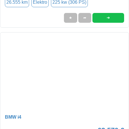
26.555 km
Elektro
225 kw (306 PS)
➜
★
➦
BMW i4