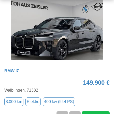
BMW i7
149.900 €
Waiblingen, 71332
8.000 km
Elektro
400 kw (544 PS)