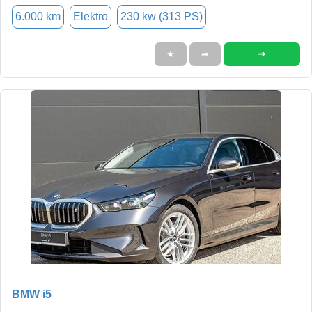
6.000 km
Elektro
230 kw (313 PS)
➜
★
➦
BMW i5