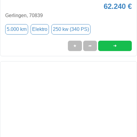
62.240 €
Gerlingen, 70839
5.000 km
Elektro
250 kw (340 PS)
➜
★
➦