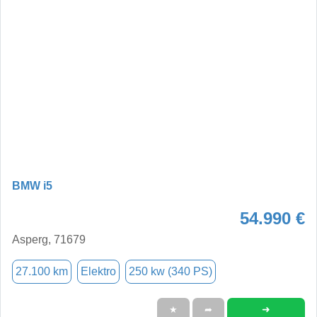
BMW i5
54.990 €
Asperg, 71679
27.100 km
Elektro
250 kw (340 PS)
➜
★
➦