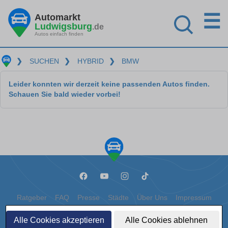
☰
Automarkt
Ludwigsburg
.de
Autos einfach finden
❯
SUCHEN
❯
HYBRID
❯
BMW
Leider konnten wir derzeit keine passenden Autos finden.
Schauen Sie bald wieder vorbei!
Ratgeber
FAQ
Presse
Städte
Über Uns
Impressum
Datenschutz
Cookies
Alle Cookies akzeptieren
Alle Cookies ablehnen