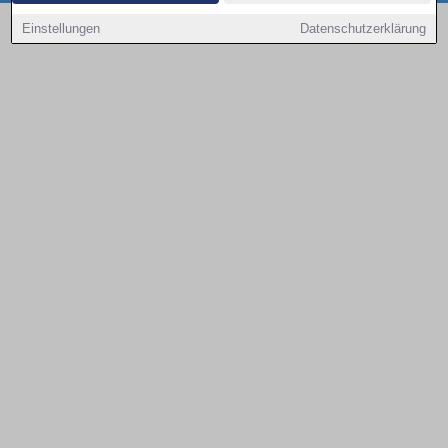
Copyright © 2000 - 2026 | 1A Infosysteme GmbH | Content by: 1a-sites-autos
Einstellungen
Datenschutzerklärung
08.08.2026