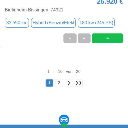
25.920 €
Bietigheim-Bissingen, 74321
33.550 km
Hybrid (Benzin/Elekt
180 kw (245 PS)
➜
★
➦
1 - 10 von 20
1
2
❯
❯❯