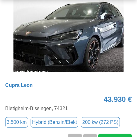
Cupra Leon
43.930 €
Bietigheim-Bissingen, 74321
3.500 km
Hybrid (Benzin/Elekt
200 kw (272 PS)