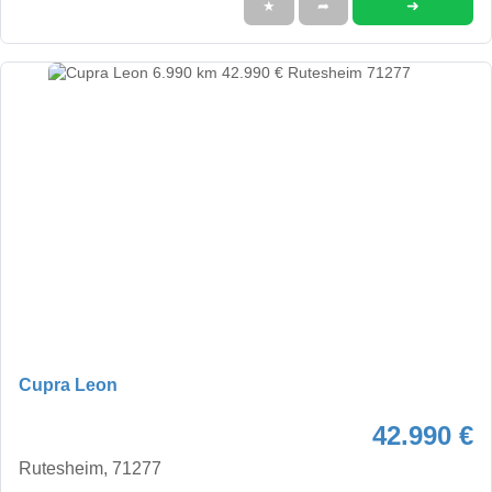
➜
★
➦
Cupra Leon
42.990 €
Rutesheim, 71277