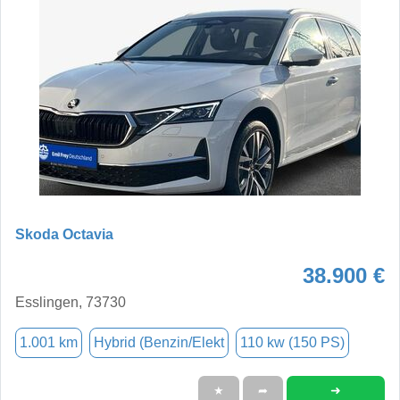
Skoda Octavia
38.900 €
Esslingen, 73730
1.001 km
Hybrid (Benzin/Elekt
110 kw (150 PS)
➜
★
➦