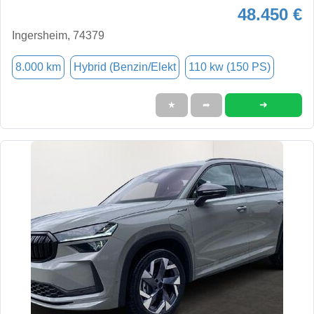
48.450 €
Ingersheim, 74379
8.000 km
Hybrid (Benzin/Elekt
110 kw (150 PS)
➜
★
➦