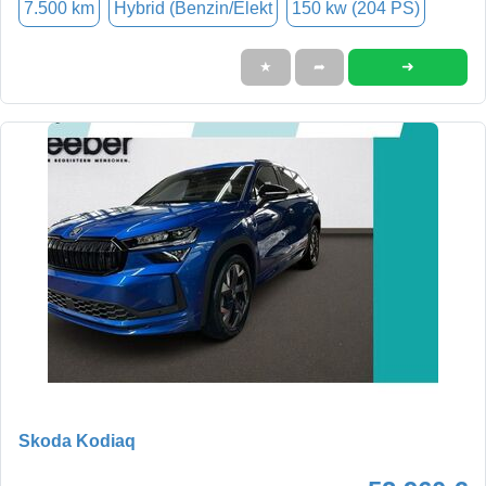
7.500 km
Hybrid (Benzin/Elekt
150 kw (204 PS)
➜
★
➦
Skoda Kodiaq