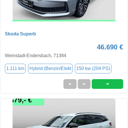
Skoda Superb
46.690 €
Weinstadt-Endersbach, 71384
1.111 km
Hybrid (Benzin/Elekt
150 kw (204 PS)
➜
★
➦