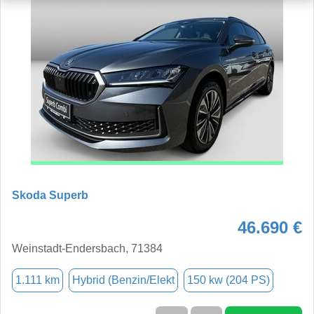
Skoda Superb
46.690 €
Weinstadt-Endersbach, 71384
1.111 km
Hybrid (Benzin/Elekt
150 kw (204 PS)