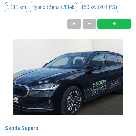
1.111 km
Hybrid (Benzin/Elekt
150 kw (204 PS)
➜
★
➦
Skoda Superb