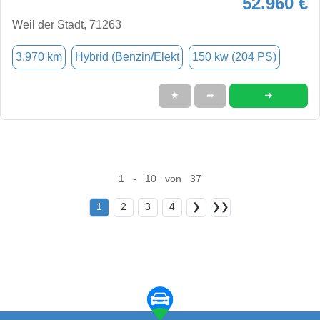
52.960 €
Weil der Stadt, 71263
3.970 km
Hybrid (Benzin/Elekt
150 kw (204 PS)
➜
★
➦
1 - 10 von 37
1
2
3
4
❯
❯❯