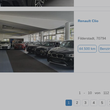
Renault Clio
Filderstadt, 70794
44.500 km
Benzi
1 - 10 von 112
1
2
3
4
5