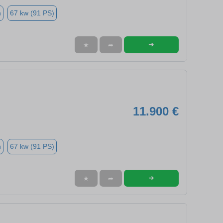
n
67 kw (91 PS)
➜
★
➦
11.900 €
n
67 kw (91 PS)
➜
★
➦