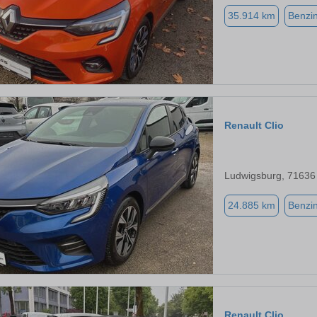
35.914 km
Benzi
Renault Clio
Ludwigsburg, 71636
24.885 km
Benzi
Renault Clio