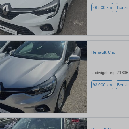
46.800 km
Benzi
Renault Clio
Ludwigsburg, 71636
93.000 km
Benzi