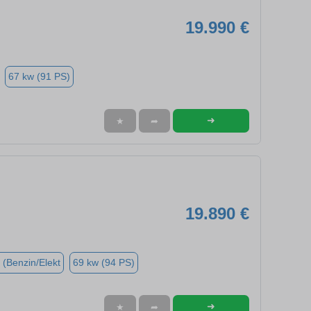
19.990 €
67 kw (91 PS)
➜
★
➦
19.890 €
 (Benzin/Elekt
69 kw (94 PS)
➜
★
➦