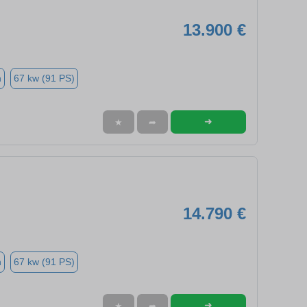
13.900 €
n
67 kw (91 PS)
➜
★
➦
14.790 €
n
67 kw (91 PS)
➜
★
➦