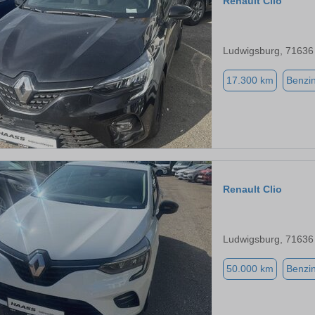
Renault Clio
Ludwigsburg, 71636
17.300 km
Benzi
Renault Clio
Ludwigsburg, 71636
50.000 km
Benzi