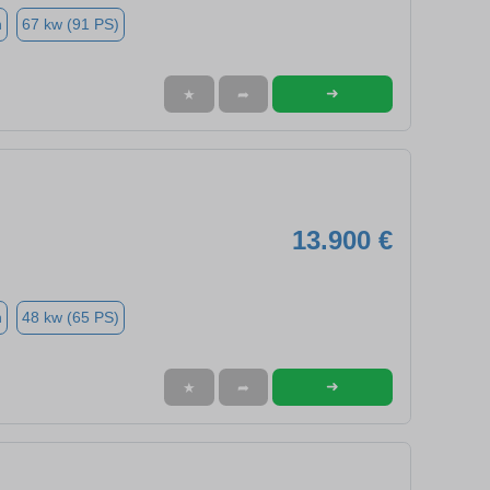
n
67 kw (91 PS)
➜
★
➦
13.900 €
n
48 kw (65 PS)
➜
★
➦