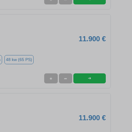
11.900 €
n
48 kw (65 PS)
➜
★
➦
11.900 €