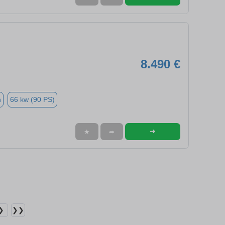
8.490 €
n
66 kw (90 PS)
➜
★
➦
❯
❯❯