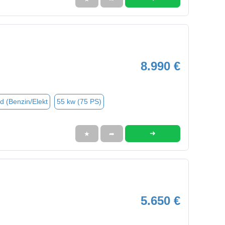
8.990 €
d (Benzin/Elekt
55 kw (75 PS)
➜
★
➦
5.650 €