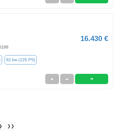
16.430 €
70188
n
92 kw (125 PS)
➜
★
➦
❯
❯❯