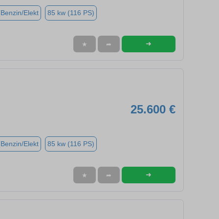
(Benzin/Elekt
85 kw (116 PS)
➜
★
➦
25.600 €
(Benzin/Elekt
85 kw (116 PS)
➜
★
➦