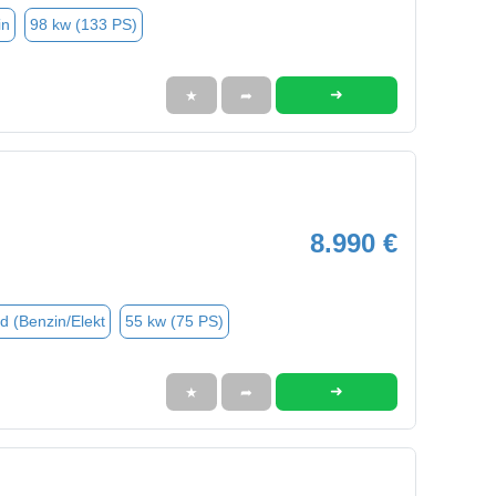
in
98 kw (133 PS)
➜
★
➦
8.990 €
d (Benzin/Elekt
55 kw (75 PS)
➜
★
➦