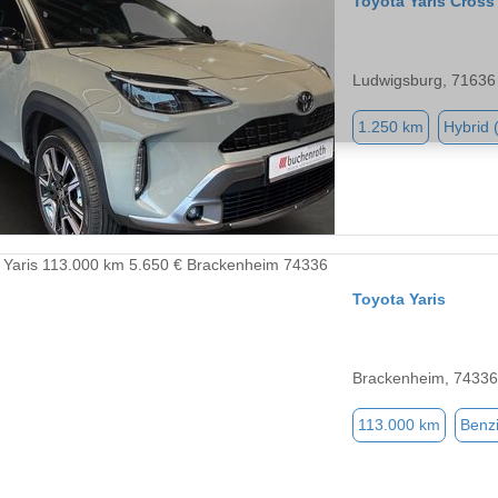
Toyota Yaris Cross
Ludwigsburg, 71636
1.250 km
Hybrid 
Toyota Yaris
Brackenheim, 74336
113.000 km
Benz