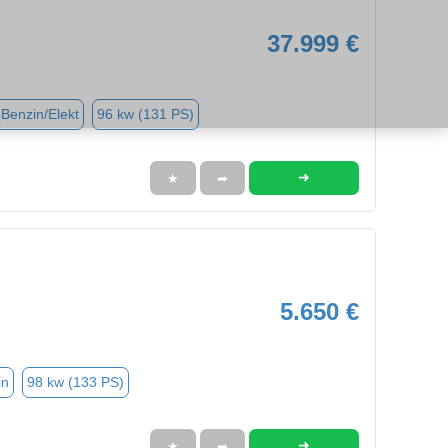
37.999 €
(Benzin/Elekt
96 kw (131 PS)
➜
★
➦
5.650 €
in
98 kw (133 PS)
➜
★
➦