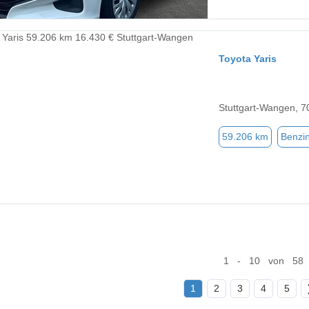
Toyota Yaris
Stuttgart-Wangen, 
59.206 km
Benzi
1 - 10 von 58
1
2
3
4
5