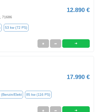
12.890 €
, 71686
n
53 kw (72 PS)
➜
★
➦
17.990 €
 (Benzin/Elekt
85 kw (116 PS)
➜
★
➦