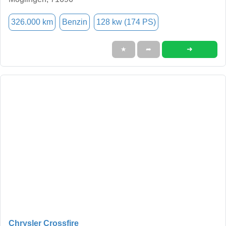
326.000 km
Benzin
128 kw (174 PS)
➜
★
➦
Chrysler Crossfire