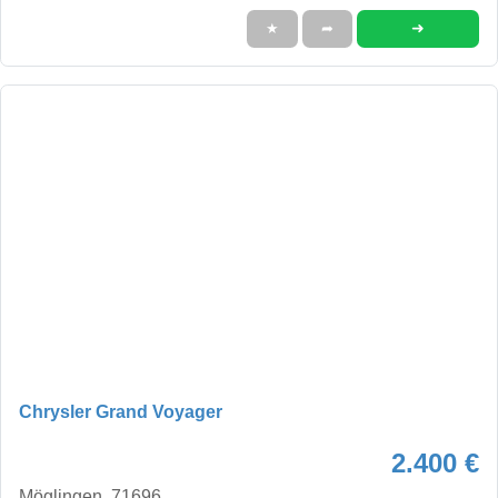
➜
★
➦
Chrysler Grand Voyager
2.400 €
Möglingen, 71696