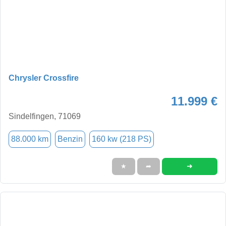
Chrysler Crossfire
11.999 €
Sindelfingen, 71069
88.000 km
Benzin
160 kw (218 PS)
➜
★
➦