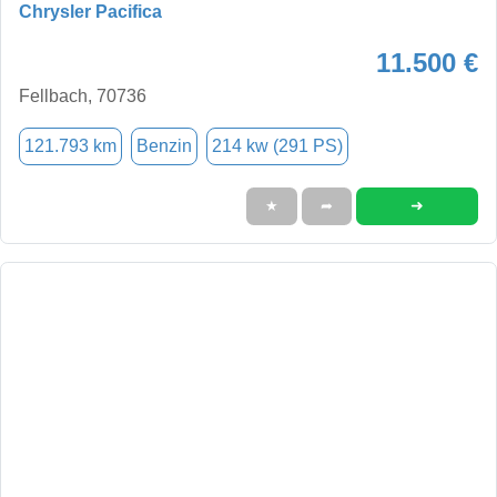
Chrysler Pacifica
11.500 €
Fellbach, 70736
121.793 km
Benzin
214 kw (291 PS)
➜
★
➦