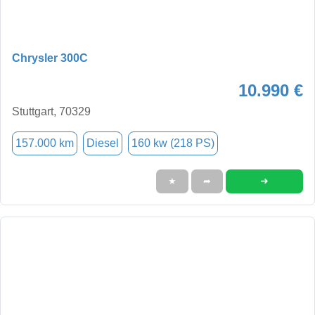
Chrysler 300C
10.990 €
Stuttgart, 70329
157.000 km
Diesel
160 kw (218 PS)
➜
★
➦