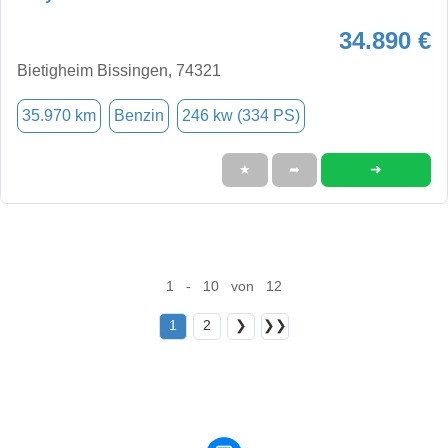
34.890 €
Bietigheim Bissingen, 74321
35.970 km
Benzin
246 kw (334 PS)
➜
★
➦
1 - 10 von 12
1
2
❯
❯❯