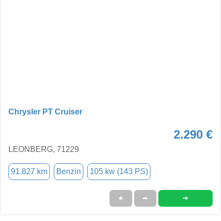
Chrysler PT Cruiser
2.290 €
LEONBERG, 71229
91.827 km
Benzin
105 kw (143 PS)
➜
★
➦