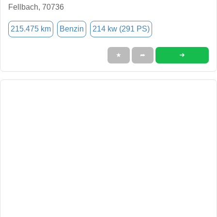
Fellbach, 70736
215.475 km
Benzin
214 kw (291 PS)
➜
★
➦