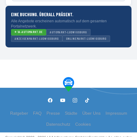
EINE BUCHUNG. ÜBERALL PRÄSENT.
Alle Angebote erscheinen automatisch auf dem gesamten
Portalnetzwerk.
⭐
1A-AUTOMARKT.DE
AUTOMARKT-LUDWIGSBURG
ANZEIGENMARKT-LUDWIGSBURG
ONLINEMARKT-LUDWIGSBURG
Ratgeber
FAQ
Presse
Städte
Über Uns
Impressum
Datenschutz
Cookies