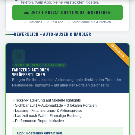
Telefon. Kein Abo, keine versteckten Kosten.
🚗
JETZT PRIVAT KOSTENLOS INSERIEREN
✓
Kostenlos · ✓
Kein Abo · ✓
Sofort online auf 4 Portalen
GEWERBLICH – AUTOHÄUSER & HÄNDLER
EMPFOHLEN
🚀
PROMOTION · NEUHEITEN & AKTIONEN
FAHRZEUG-AKTIONEN
VERÖFFENTLICHEN
Bringen Sie Ihre aktuellen Aktionsangebote direkt in den Ticker der
Neumodelle-Highlights – auf allen vier Portalen gleichzeitig.
Ticker-Platzierung auf Modell-Highlights
✓
Sichtbar auf 1A-Automarkt.de + 3 lokalen Portalen
✓
Leasing-, Finanzierungs- & Aktionspreise
✓
Laufzeit nach Wahl · Einmalige Buchung
✓
Performance-Report inklusive
✓
Tipp: Kostenlos einreichen.