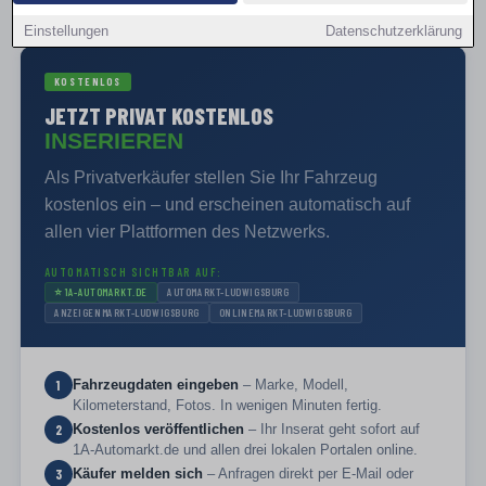
PRIVAT VERKAUFEN
Einstellungen
Datenschutzerklärung
KOSTENLOS
JETZT PRIVAT KOSTENLOS
INSERIEREN
Als Privatverkäufer stellen Sie Ihr Fahrzeug
kostenlos ein – und erscheinen automatisch auf
allen vier Plattformen des Netzwerks.
AUTOMATISCH SICHTBAR AUF:
⭐
1A-AUTOMARKT.DE
AUTOMARKT-LUDWIGSBURG
ANZEIGENMARKT-LUDWIGSBURG
ONLINEMARKT-LUDWIGSBURG
Fahrzeugdaten eingeben
– Marke, Modell,
1
Kilometerstand, Fotos. In wenigen Minuten fertig.
Kostenlos veröffentlichen
– Ihr Inserat geht sofort auf
2
1A-Automarkt.de und allen drei lokalen Portalen online.
Käufer melden sich
– Anfragen direkt per E-Mail oder
3