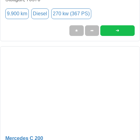
9.900 km
Diesel
270 kw (367 PS)
➜
★
➦
Mercedes C 200