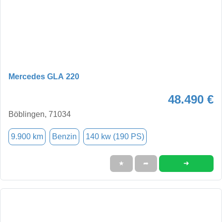
Mercedes GLA 220
48.490 €
Böblingen, 71034
9.900 km
Benzin
140 kw (190 PS)
➜
★
➦