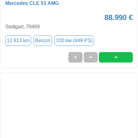
Mercedes CLE 53 AMG
88.990 €
Stuttgart, 70469
12.913 km
Benzin
330 kw (449 PS)
➜
★
➦