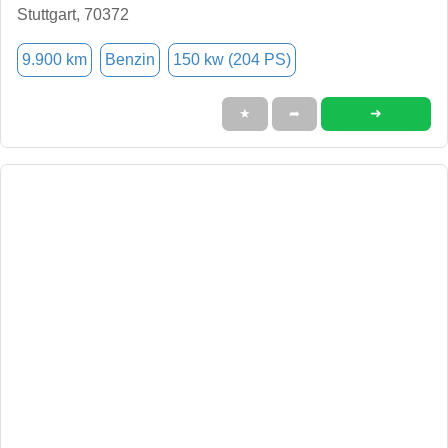
Stuttgart, 70372
9.900 km
Benzin
150 kw (204 PS)
➜
★
➦