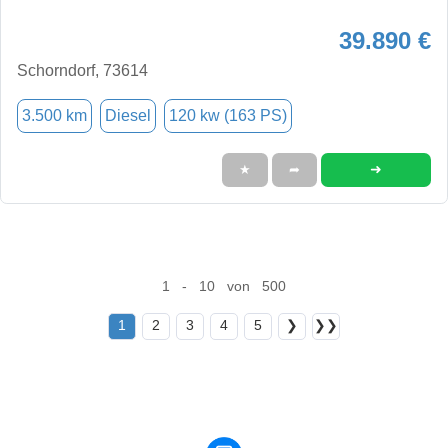
39.890 €
Schorndorf, 73614
3.500 km
Diesel
120 kw (163 PS)
➜
★
➦
1 - 10 von 500
1
2
3
4
5
❯
❯❯