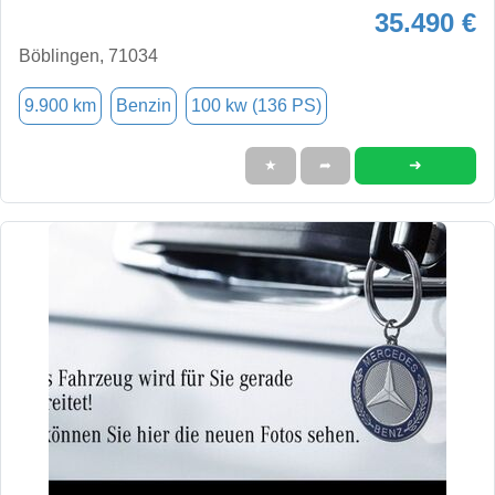
35.490 €
Böblingen, 71034
9.900 km
Benzin
100 kw (136 PS)
➜
★
➦