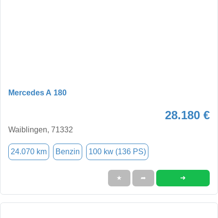
Mercedes A 180
28.180 €
Waiblingen, 71332
24.070 km
Benzin
100 kw (136 PS)
➜
★
➦