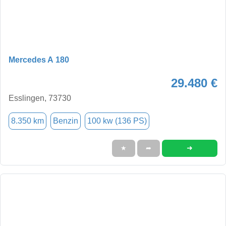
Mercedes A 180
29.480 €
Esslingen, 73730
8.350 km
Benzin
100 kw (136 PS)
➜
★
➦