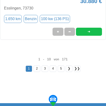
30.880 €
Esslingen, 73730
1.650 km
Benzin
100 kw (136 PS)
➜
★
➦
1 - 10 von 171
1
2
3
4
5
❯
❯❯