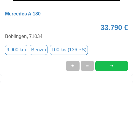
Mercedes A 180
33.790 €
Böblingen, 71034
9.900 km
Benzin
100 kw (136 PS)
➜
★
➦