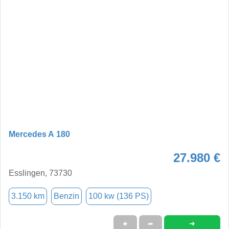
Mercedes A 180
27.980 €
Esslingen, 73730
3.150 km
Benzin
100 kw (136 PS)
➜
★
➦