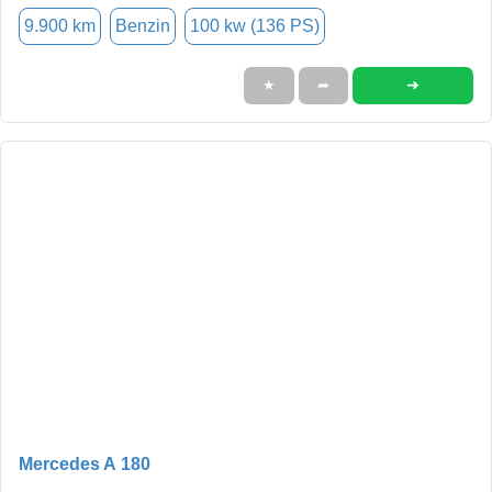
9.900 km
Benzin
100 kw (136 PS)
➜
★
➦
Mercedes A 180