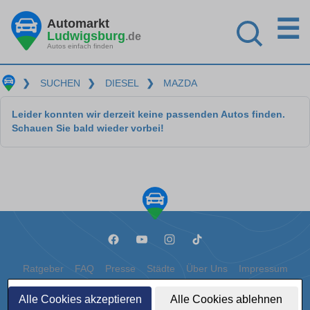
☰
Automarkt
Ludwigsburg
.de
Autos einfach finden
❯
SUCHEN
❯
DIESEL
❯
MAZDA
Leider konnten wir derzeit keine passenden Autos finden.
Schauen Sie bald wieder vorbei!
Ratgeber
FAQ
Presse
Städte
Über Uns
Impressum
Datenschutz
Cookies
Alle Cookies akzeptieren
Alle Cookies ablehnen