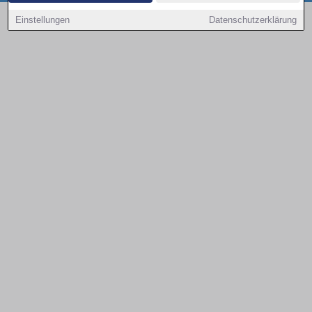
Copyright © 2000 - 2026 | 1A Infosysteme GmbH | Content by: 1a-sites-autos
Einstellungen
Datenschutzerklärung
08.08.2026