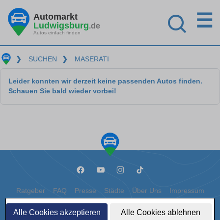
☰
Automarkt
Ludwigsburg
.de
Autos einfach finden
❯
SUCHEN
❯
MASERATI
Leider konnten wir derzeit keine passenden Autos finden.
Schauen Sie bald wieder vorbei!
Ratgeber
FAQ
Presse
Städte
Über Uns
Impressum
Datenschutz
Cookies
Alle Cookies akzeptieren
Alle Cookies ablehnen