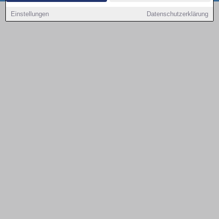
Copyright © 2000 - 2026 | 1A Infosysteme GmbH | Content by: 1a-sites-autos
Einstellungen
Datenschutzerklärung
08.08.2026