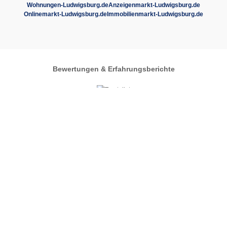
Wohnungen-Ludwigsburg.de
Anzeigenmarkt-Ludwigsburg.de
Onlinemarkt-Ludwigsburg.de
Immobilienmarkt-Ludwigsburg.de
Bewertungen & Erfahrungsberichte
Autos-im-Umkreis.de
Zentrales Regionalportal
Automarkt
Ludwigsburg