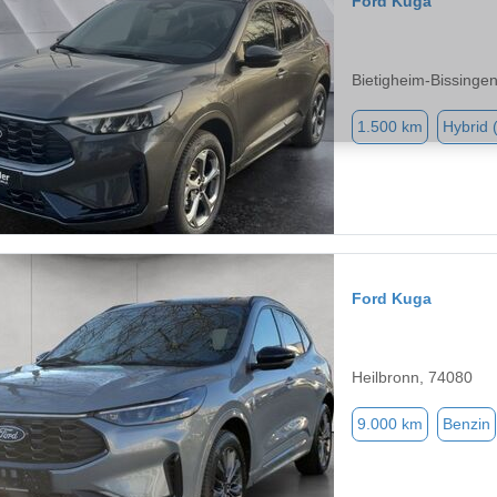
Ford Kuga
Bietigheim-Bissinge
1.500 km
Hybrid 
Ford Kuga
Heilbronn, 74080
9.000 km
Benzin