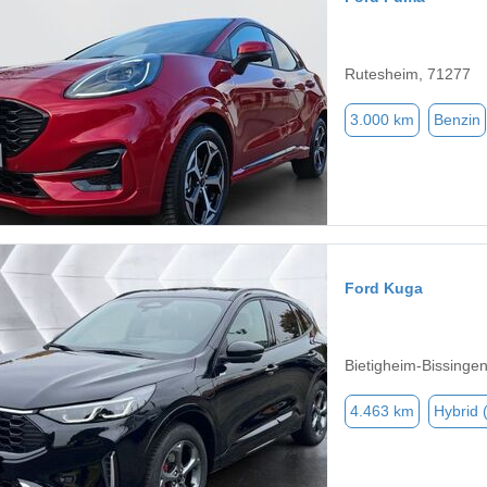
Rutesheim, 71277
3.000 km
Benzin
Ford Kuga
Bietigheim-Bissinge
4.463 km
Hybrid 