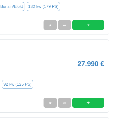
(Benzin/Elekt
132 kw (179 PS)
➜
★
➦
27.990 €
92 kw (125 PS)
➜
★
➦