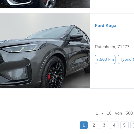
Ford Kuga
Rutesheim, 71277
7.500 km
Hybrid 
1 - 10 von 500
1
2
3
4
5