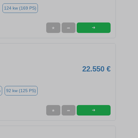
124 kw (169 PS)
➜
★
➦
22.550 €
n
92 kw (125 PS)
➜
★
➦