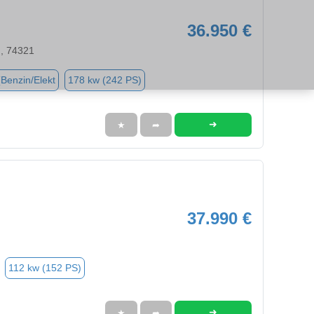
36.950 €
n, 74321
(Benzin/Elekt
178 kw (242 PS)
➜
★
➦
37.990 €
112 kw (152 PS)
➜
★
➦