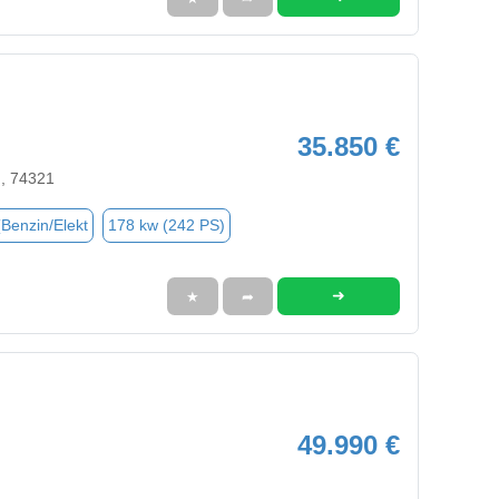
35.850 €
n, 74321
(Benzin/Elekt
178 kw (242 PS)
➜
★
➦
49.990 €