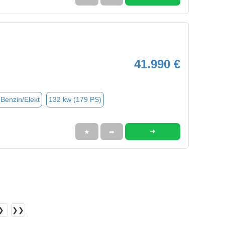
41.990 €
(Benzin/Elekt
132 kw (179 PS)
➜
★
➦
❯
❯❯