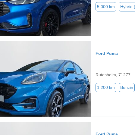
5.000 km
Hybrid 
Ford Puma
Rutesheim, 71277
1.200 km
Benzin
Ford Puma