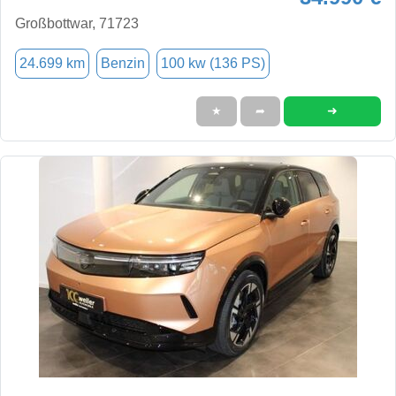
Großbottwar, 71723
24.699 km
Benzin
100 kw (136 PS)
➜
★
➦