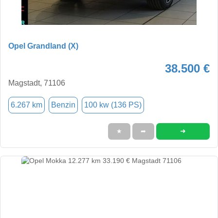
Opel Grandland (X)
38.500 €
Magstadt, 71106
6.267 km
Benzin
100 kw (136 PS)
➜
★
➦