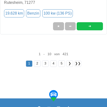
Rutesheim, 71277
19.628 km
Benzin
100 kw (136 PS)
➜
★
➦
1 - 10 von 421
1
2
3
4
5
❯
❯❯