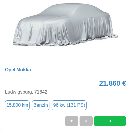
Opel Mokka
21.860 €
Ludwigsburg, 71642
15.800 km
Benzin
96 kw (131 PS)
➜
★
➦