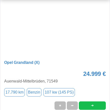
Opel Grandland (X)
24.999 €
Auenwald-Mittelbrüden, 71549
17.790 km
Benzin
107 kw (145 PS)
➜
★
➦