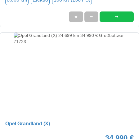
➜
★
➦
Opel Grandland (X)
34.990 €