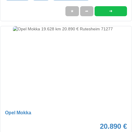
➜
★
➦
Opel Mokka
20.890 €