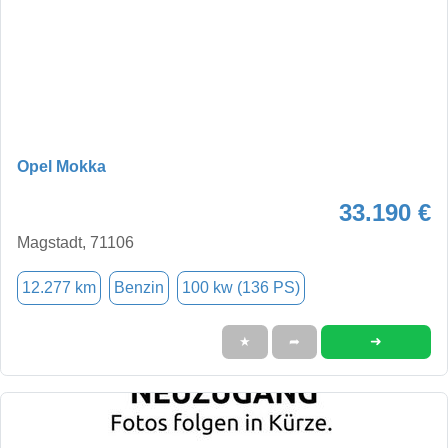
Opel Mokka
33.190 €
Magstadt, 71106
12.277 km
Benzin
100 kw (136 PS)
➜
★
➦