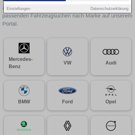
aus gelangst du mit internen Links bequem zu den
Einstellungen
Datenschutzerklärung
passenden Fahrzeugsuchen nach Marke auf unserem
Portal.
Mercedes-
VW
Audi
Benz
BMW
Ford
Opel