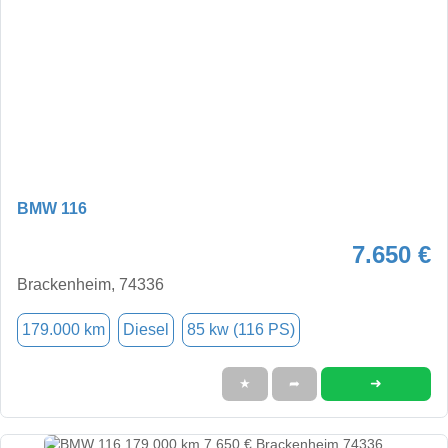
BMW 116
7.650 €
Brackenheim, 74336
179.000 km
Diesel
85 kw (116 PS)
➜
★
➦