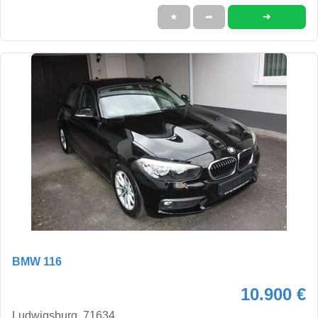
➜
★
➦
BMW 116
10.900 €
Ludwigsburg, 71634