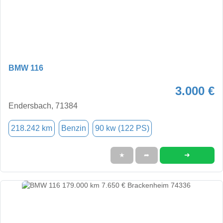
BMW 116
3.000 €
Endersbach, 71384
218.242 km
Benzin
90 kw (122 PS)
➜
★
➦