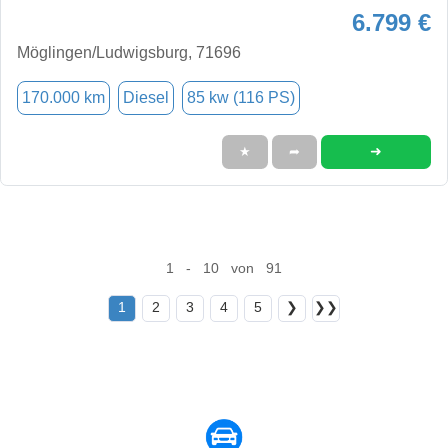
6.799 €
Möglingen/Ludwigsburg, 71696
170.000 km
Diesel
85 kw (116 PS)
➜
★
➦
1 - 10 von 91
1
2
3
4
5
❯
❯❯