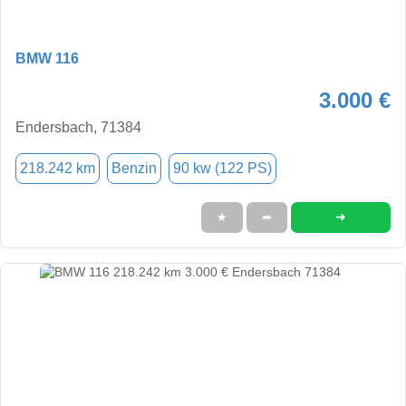
BMW 116
3.000 €
Endersbach, 71384
218.242 km
Benzin
90 kw (122 PS)
➜
★
➦