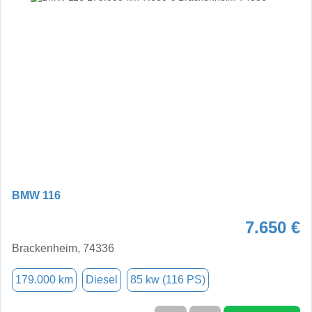
BMW 116
7.650 €
Brackenheim, 74336
179.000 km
Diesel
85 kw (116 PS)