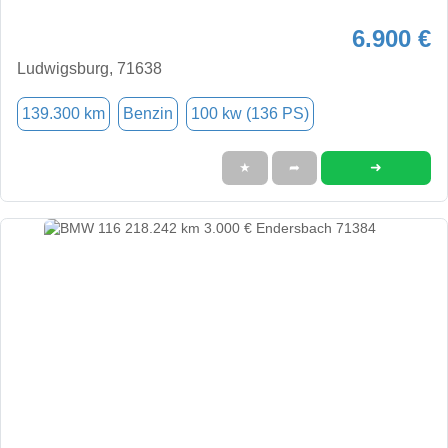
6.900 €
Ludwigsburg, 71638
139.300 km
Benzin
100 kw (136 PS)
➜
★
➦