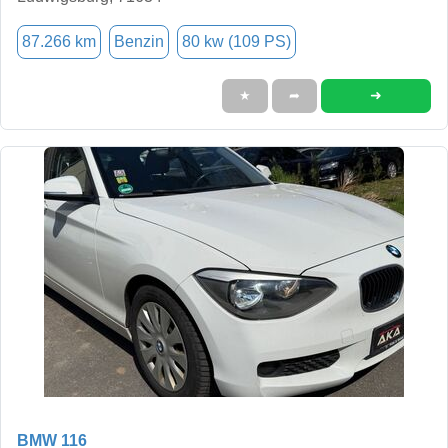
87.266 km
Benzin
80 kw (109 PS)
➜
★
➦
BMW 116