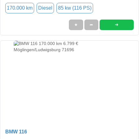
170.000 km
Diesel
85 kw (116 PS)
➜
★
➦
BMW 116