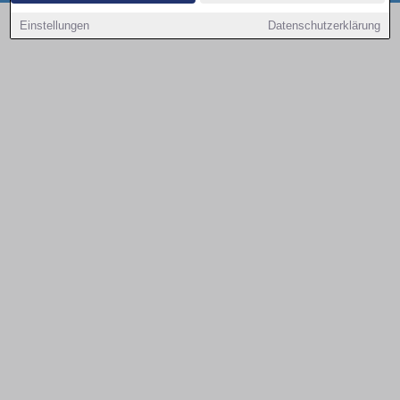
Copyright © 2000 - 2026 | 1A Infosysteme GmbH | Content by: 1a-sites-autos
Einstellungen
Datenschutzerklärung
08.08.2026