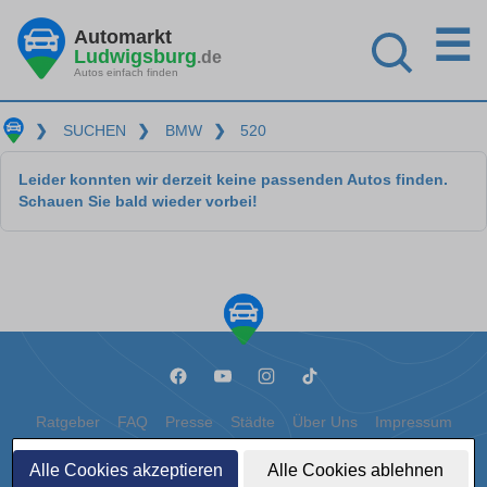
☰
Automarkt
Ludwigsburg
.de
Autos einfach finden
❯
SUCHEN
❯
BMW
❯
520
Leider konnten wir derzeit keine passenden Autos finden.
Schauen Sie bald wieder vorbei!
Ratgeber
FAQ
Presse
Städte
Über Uns
Impressum
Datenschutz
Cookies
Alle Cookies akzeptieren
Alle Cookies ablehnen