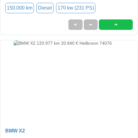
150.000 km
Diesel
170 kw (231 PS)
➜
★
➦
BMW X2