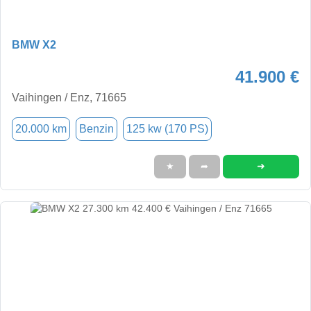
BMW X2
41.900 €
Vaihingen / Enz, 71665
20.000 km
Benzin
125 kw (170 PS)
➜
★
➦