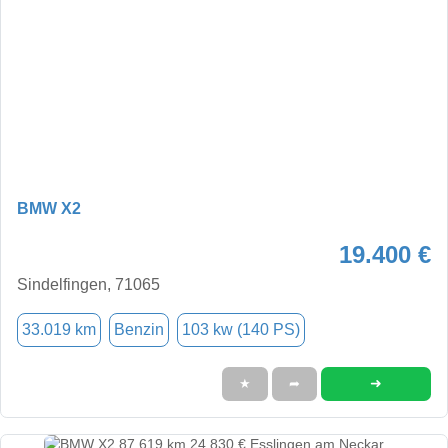
BMW X2
19.400 €
Sindelfingen, 71065
33.019 km
Benzin
103 kw (140 PS)
➜
★
➦