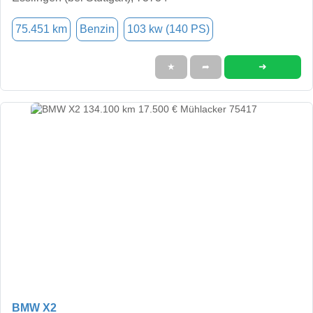
75.451 km
Benzin
103 kw (140 PS)
➜
★
➦
BMW X2