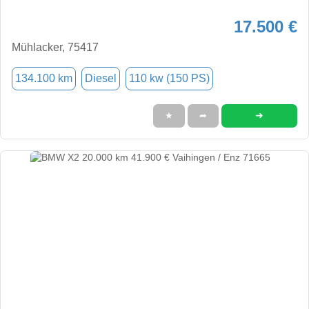
17.500 €
Mühlacker, 75417
134.100 km
Diesel
110 kw (150 PS)
➜
★
➦