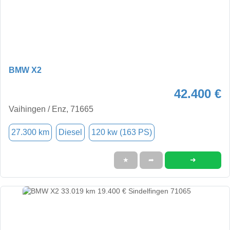
BMW X2
42.400 €
Vaihingen / Enz, 71665
27.300 km
Diesel
120 kw (163 PS)
➜
★
➦