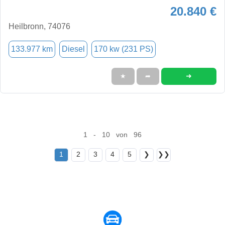
20.840 €
Heilbronn, 74076
133.977 km
Diesel
170 kw (231 PS)
➜
★
➦
1 - 10 von 96
1
2
3
4
5
❯
❯❯