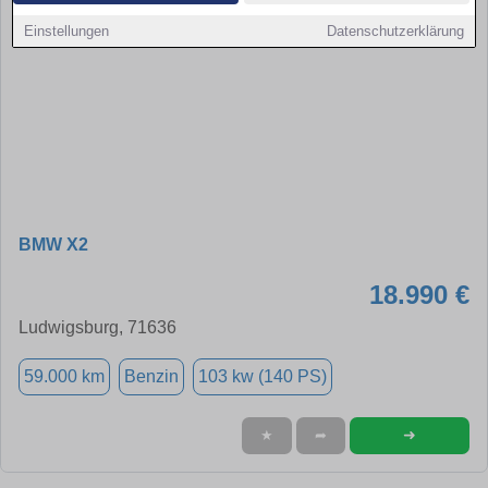
Einstellungen
Datenschutzerklärung
BMW X2
18.990 €
Ludwigsburg, 71636
59.000 km
Benzin
103 kw (140 PS)
➜
★
➦