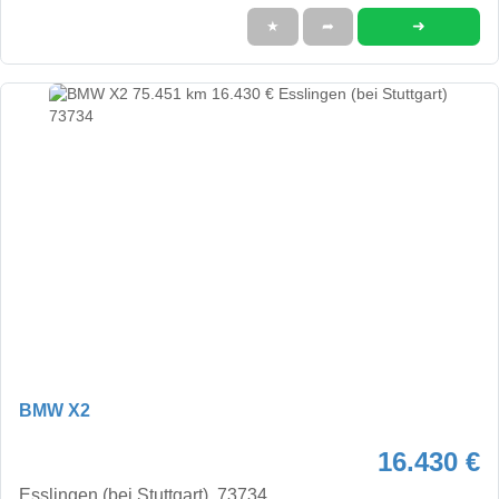
➜
★
➦
BMW X2
16.430 €
Esslingen (bei Stuttgart), 73734