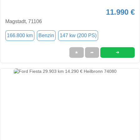
11.990 €
Magstadt, 71106
166.800 km
Benzin
147 kw (200 PS)
➜
★
➦