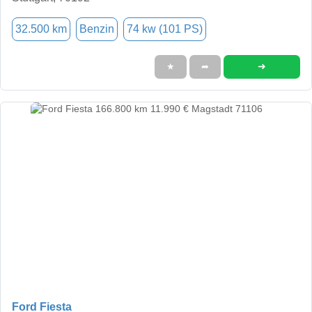
32.500 km
Benzin
74 kw (101 PS)
➜
★
➦
Ford Fiesta