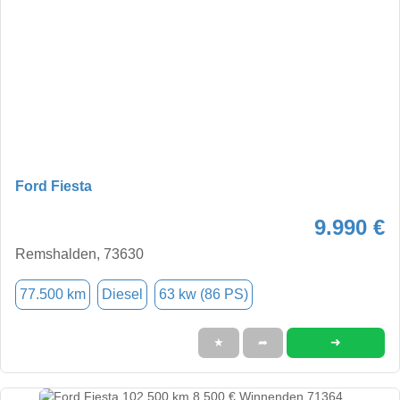
Ford Fiesta
9.990 €
Remshalden, 73630
77.500 km
Diesel
63 kw (86 PS)
➜
★
➦