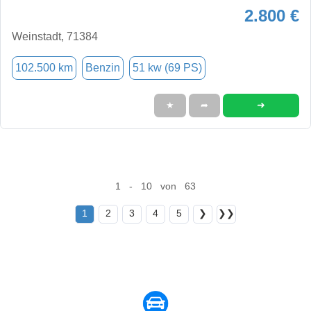
2.800 €
Weinstadt, 71384
102.500 km
Benzin
51 kw (69 PS)
➜
★
➦
1 - 10 von 63
1
2
3
4
5
❯
❯❯