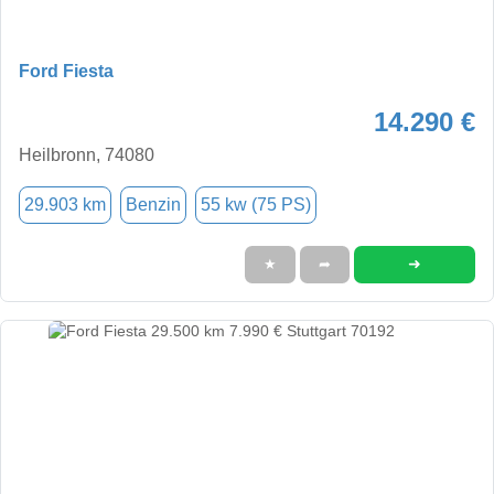
Ford Fiesta
14.290 €
Heilbronn, 74080
29.903 km
Benzin
55 kw (75 PS)
➜
★
➦