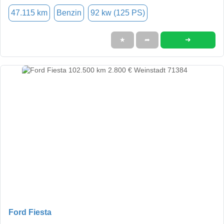
47.115 km
Benzin
92 kw (125 PS)
➜
★
➦
Ford Fiesta