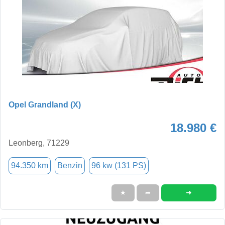
Opel Grandland (X)
18.980 €
Leonberg, 71229
94.350 km
Benzin
96 kw (131 PS)
➜
★
➦