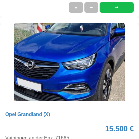
➜
★
➦
Opel Grandland (X)
15.500 €
Vaihingen an der Enz, 71665