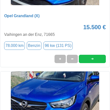
Opel Grandland (X)
15.500 €
Vaihingen an der Enz, 71665
78.000 km
Benzin
96 kw (131 PS)
➜
★
➦