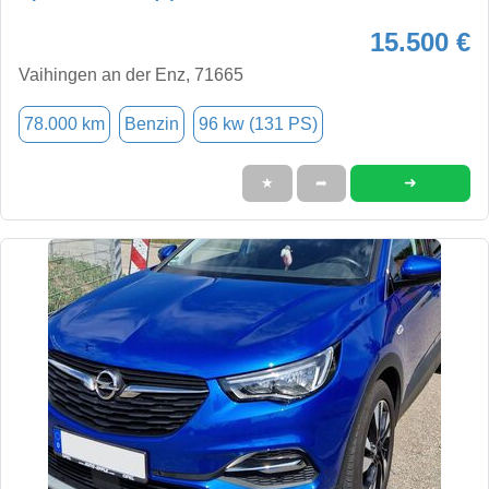
15.500 €
Vaihingen an der Enz, 71665
78.000 km
Benzin
96 kw (131 PS)
➜
★
➦