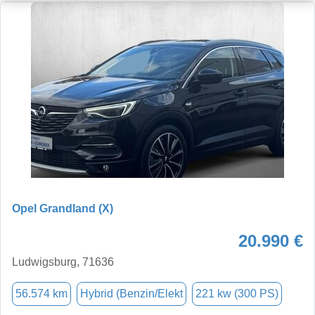
Opel Grandland (X)
20.990 €
Ludwigsburg, 71636
56.574 km
Hybrid (Benzin/Elekt
221 kw (300 PS)