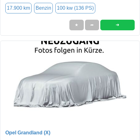
17.900 km
Benzin
100 kw (136 PS)
➜
★
➦
Opel Grandland (X)