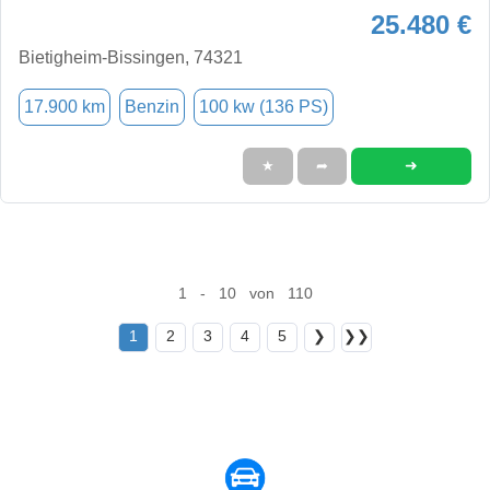
25.480 €
Bietigheim-Bissingen, 74321
17.900 km
Benzin
100 kw (136 PS)
➜
★
➦
1 - 10 von 110
1
2
3
4
5
❯
❯❯