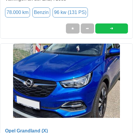
78.000 km
Benzin
96 kw (131 PS)
➜
★
➦
Opel Grandland (X)