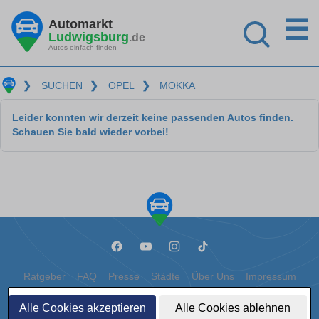
☰
Automarkt
Ludwigsburg
.de
Autos einfach finden
❯
SUCHEN
❯
OPEL
❯
MOKKA
Leider konnten wir derzeit keine passenden Autos finden.
Schauen Sie bald wieder vorbei!
Ratgeber
FAQ
Presse
Städte
Über Uns
Impressum
Datenschutz
Cookies
Alle Cookies akzeptieren
Alle Cookies ablehnen