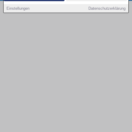
Copyright © 2000 - 2026 | 1A Infosysteme GmbH | Content by: 1a-sites-autos
Einstellungen
Datenschutzerklärung
08.08.2026