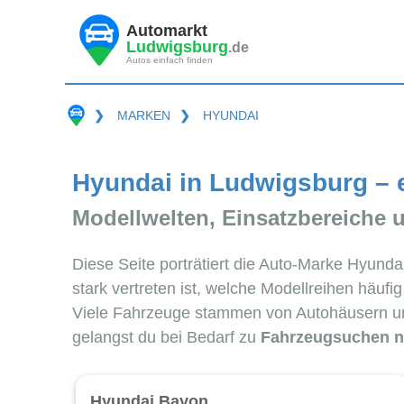
Automarkt
Ludwigsburg
.de
Autos einfach finden
❯
MARKEN
❯
HYUNDAI
Hyundai in Ludwigsburg – 
Modellwelten, Einsatzbereiche 
Diese Seite porträtiert die Auto-Marke Hyund
stark vertreten ist, welche Modellreihen häuf
Viele Fahrzeuge stammen von Autohäusern u
gelangst du bei Bedarf zu
Fahrzeugsuchen n
Hyundai Bayon