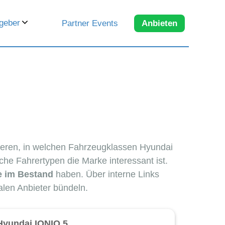
geber
Partner Events
Anbieten
zieren, in welchen Fahrzeugklassen Hyundai
che Fahrertypen die Marke interessant ist.
e im Bestand
haben. Über interne Links
alen Anbieter bündeln.
Hyundai IONIQ 5