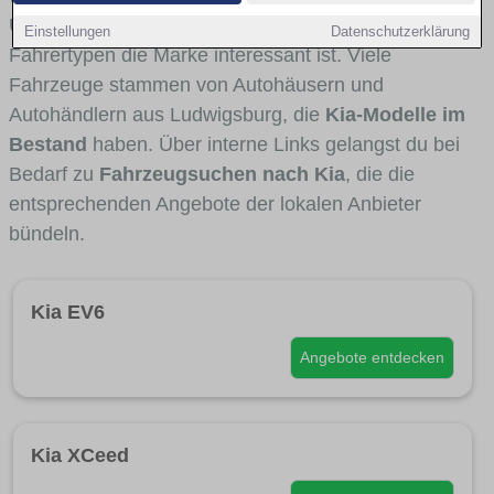
Umlandverkehr zu sehen sind und für welche
Einstellungen
Datenschutzerklärung
Fahrertypen die Marke interessant ist. Viele
Fahrzeuge stammen von Autohäusern und
Autohändlern aus Ludwigsburg, die
Kia-Modelle im
Bestand
haben. Über interne Links gelangst du bei
Bedarf zu
Fahrzeugsuchen nach Kia
, die die
entsprechenden Angebote der lokalen Anbieter
bündeln.
Kia EV6
Angebote entdecken
Kia XCeed