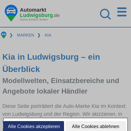
☰
Automarkt
Ludwigsburg
.de
Autos einfach finden
❯
MARKEN
❯
KIA
Kia in Ludwigsburg – ein
Überblick
Modellwelten, Einsatzbereiche und
Angebote lokaler Händler
Diese Seite porträtiert die Auto-Marke Kia im Kontext
von Ludwigsburg und der Region. Wir skizzieren, in
welchen Fahrzeugklassen Kia stark vertreten ist,
Alle Cookies akzeptieren
Alle Cookies ablehnen
welche Modellreihen häufig im Stadt- und