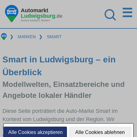
☰
Automarkt
Ludwigsburg
.de
Autos einfach finden
❯
MARKEN
❯
SMART
Smart in Ludwigsburg – ein
Überblick
Modellwelten, Einsatzbereiche und
Angebote lokaler Händler
Diese Seite porträtiert die Auto-Marke Smart im
Kontext von Ludwigsburg und der Region. Wir
skizzieren, in welchen Fahrzeugklassen Smart stark
Alle Cookies akzeptieren
Alle Cookies ablehnen
vertreten ist, welche Modellreihen häufig im Stadt-