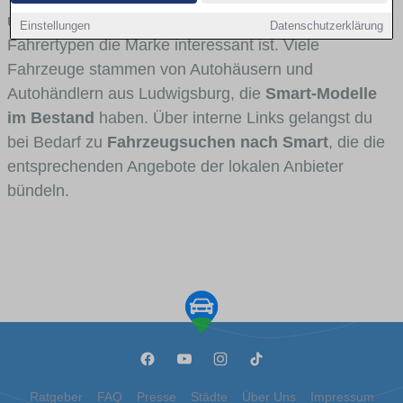
und Umlandverkehr zu sehen sind und für welche
Einstellungen
Datenschutzerklärung
Fahrertypen die Marke interessant ist. Viele
Fahrzeuge stammen von Autohäusern und
Autohändlern aus Ludwigsburg, die
Smart-Modelle
im Bestand
haben. Über interne Links gelangst du
bei Bedarf zu
Fahrzeugsuchen nach Smart
, die die
entsprechenden Angebote der lokalen Anbieter
bündeln.
Ratgeber
FAQ
Presse
Städte
Über Uns
Impressum