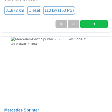
31.872 km
Diesel
110 kw (150 PS)
➜
★
➦
Mercedes Sprinter