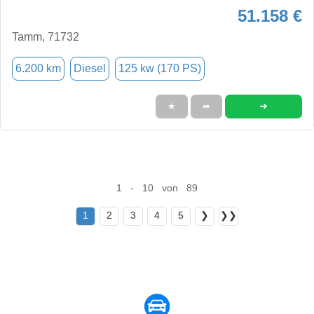
51.158 €
Tamm, 71732
6.200 km
Diesel
125 kw (170 PS)
➜
★
➦
1 - 10 von 89
1
2
3
4
5
❯
❯❯