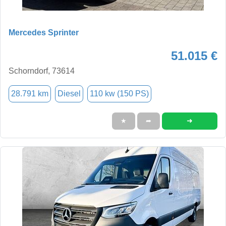
Mercedes Sprinter
51.015 €
Schorndorf, 73614
28.791 km
Diesel
110 kw (150 PS)
➜
★
➦