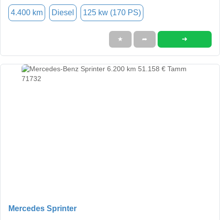
4.400 km
Diesel
125 kw (170 PS)
➜
★
➦
Mercedes Sprinter