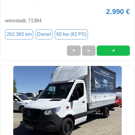
2.990 €
weinstadt, 71384
262.365 km
Diesel
60 kw (82 PS)
➜
★
➦